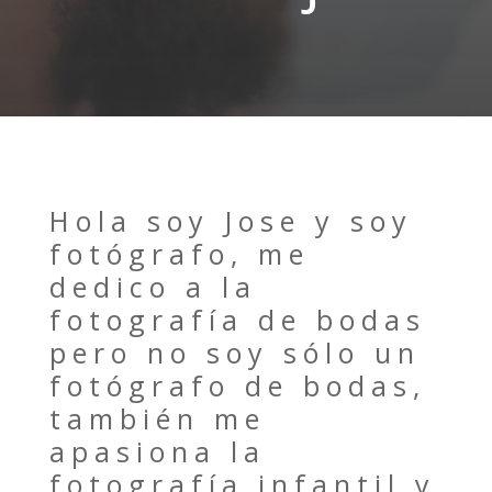
Hola soy Jose y soy
fotógrafo, me
dedico a la
fotografía de bodas
pero no soy sólo un
HOME
fotógrafo de bodas,
PORTAFOLIO
también me
INFORMACIÓN
apasiona la
fotografía infantil y
BLOG